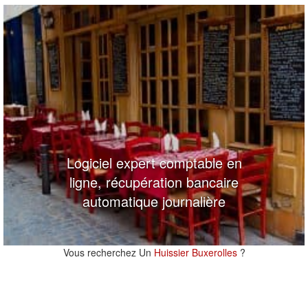
Logiciel expert comptable en
ligne, récupération bancaire
automatique journalière
Vous recherchez Un
Huissier Buxerolles
?
100 m
100 m
200 ft