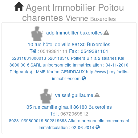
Agent Immobilier
Poitou
Cherchez votre Agent
charentes
Vienne
Buxerolles
Immobilier Buxerolles
adp immobilier buxerolles
10 rue hôtel de ville
86180
Buxerolles
Tél :
0549381111
Fax :
0549381101
52811831800013 528118318 Poitiers B 1 à 2 salariés Kal :
8000,00 € SARL unipersonnelle Immatriculation : 04-11-2010
Dirigeant(s) :
MME Karine GENDRAUX
http://www.j.roy.facilis-
immobilier.com
vaissié guillaume
35 rue camille girault
86180
Buxerolles
Tél :
0672069812
80281969800019 802819698 Affaire personnelle commerçant
Immatriculation : 02-06-2014