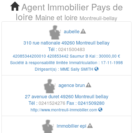
Agent Immobilier
Pays de
Cherchez votre Agent
loire
Maine et loire
Montreuil-bellay
Immobilier Montreuil
aubelle
bellay
310 rue nationale
49260
Montreuil bellay
Tél :
0241500483
42085344200010 420853442 Saumur B Kal : 30000,00 €
Société à responsabilité limitée Immatriculation : 17-11-1998
Dirigeant(s) :
MME Sally SMITH
agence brun
27 avenue duret
49260
Montreuil bellay
Tél :
0241524276
Fax :
0241509280
http://www.montreuil-immobilier.com
immobilier epi