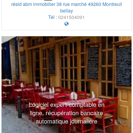
résid abm immobilier 38 rue marché
49260
Montreuil
bellay
Tél :
0241504091
Logiciel expert comptable en
ligne, récupération bancaire
automatique journalière
20 m
20 m
100 ft