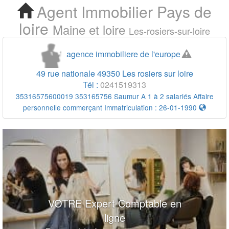
Agent Immobilier
Pays de
Cherchez votre Agent
loire
Maine et loire
Les-rosiers-sur-loire
Immobilier Les rosiers sur
agence immobiliere de l'europe
loire
49 rue nationale
49350
Les rosiers sur loire
Tél :
0241519313
35316575600019 353165756 Saumur A 1 à 2 salariés Affaire
personnelle commerçant Immatriculation : 26-01-1990
VOTRE Expert Comptable en
ligne