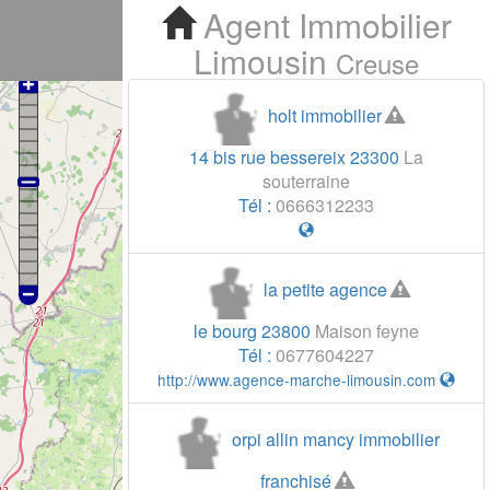
Agent Immobilier
Limousin
Creuse
holt immobilier
14 bis rue bessereix
23300
La
souterraine
Tél :
0666312233
la petite agence
le bourg
23800
Maison feyne
Tél :
0677604227
http://www.agence-marche-limousin.com
orpi allin mancy immobilier
franchisé