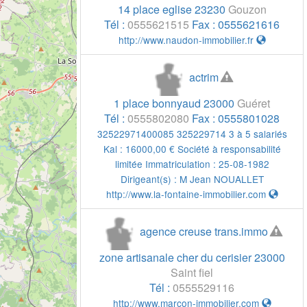
14 place eglise
23230
Gouzon
Tél :
0555621515
Fax :
0555621616
http://www.naudon-immobilier.fr
actrim
1 place bonnyaud
23000
Guéret
Tél :
0555802080
Fax :
0555801028
32522971400085 325229714 3 à 5 salariés
Kal : 16000,00 € Société à responsabilité
limitée Immatriculation : 25-08-1982
Dirigeant(s) :
M Jean NOUALLET
http://www.la-fontaine-immobilier.com
agence creuse trans.immo
zone artisanale cher du cerisier
23000
Saint fiel
Tél :
0555529116
http://www.marcon-immobilier.com