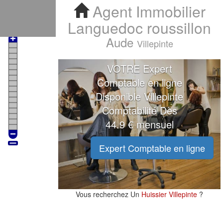
Agent Immobilier Villepinte
Agent Immobilier
Languedoc roussillon
Aude
Villepinte
VOTRE Expert
Comptable en ligne
Disponible Villepinte
Comptabilité Dès
44.9 € mensuel
Expert Comptable en ligne
Vous recherchez Un
Huissier Villepinte
?