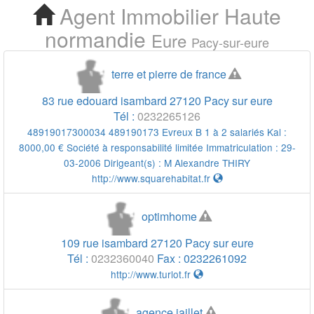
Agent Immobilier
Haute
Cherchez votre Agent
normandie
Eure
Pacy-sur-eure
Immobilier Pacy sur eure
terre et pierre de france
83 rue edouard isambard
27120
Pacy sur eure
Tél :
0232265126
48919017300034 489190173 Evreux B 1 à 2 salariés Kal :
8000,00 € Société à responsabilité limitée Immatriculation : 29-
03-2006 Dirigeant(s) :
M Alexandre THIRY
http://www.squarehabitat.fr
optimhome
109 rue isambard
27120
Pacy sur eure
Tél :
0232360040
Fax :
0232261092
http://www.turlot.fr
agence jaillet