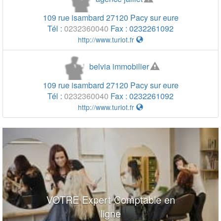
109 rue isambard
27120
Pacy sur eure
Tél :
0232360040
Fax :
0232261092
http://www.turlot.fr
belvia immobilier
109 rue isambard
27120
Pacy sur eure
Tél :
0232360040
Fax :
0232261092
http://www.turlot.fr
VOTRE Expert Comptable en
20 m
20 m
100 ft
ligne