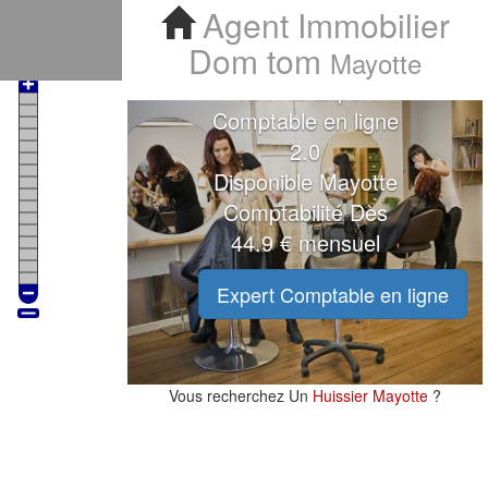
Agent Immobilier Mayotte 976
Agent Immobilier
Dom tom
Mayotte
VOTRE Expert
Comptable en ligne
2.0
Disponible Mayotte
Comptabilité Dès
44.9 € mensuel
Expert Comptable en ligne
Vous recherchez Un
Huissier Mayotte
?